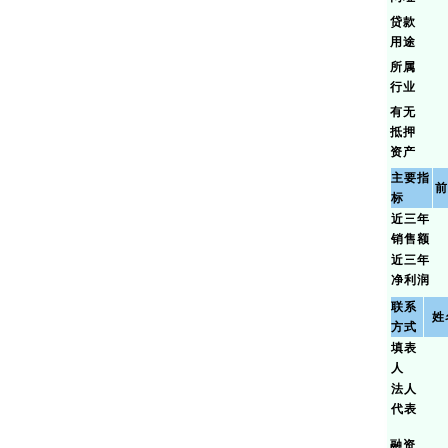
贷款
用途
所属
行业
有无
抵押
资产
主要指
前
标
近三年
销售额
近三年
净利润
联系
姓
方式
填表
人
法人
代表
融资