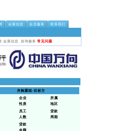
聘
会展信息
会员服务
联系我们
资
会展信息
咨询服务
常见问题
并购重组-目标方
企业
所属
性质
地区
员工
贷款
人数
周期
贷款
金额