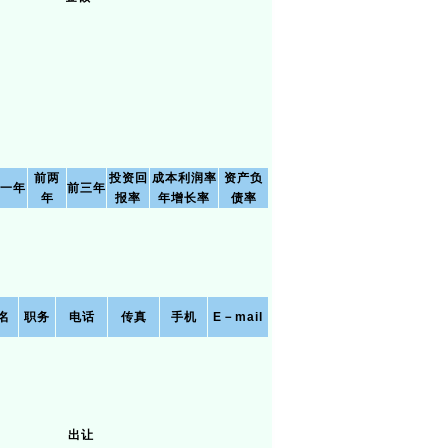
前两
投资回
成本利润率
资产负
一年
前三年
年
报率
年增长率
债率
名
职务
电话
传真
手机
E－mail
出让