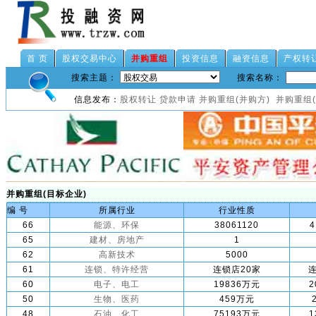
首 页
股权交易中心
并购重组
投资信息
融资信息
产权转
搜索主题：
搜索名称：
信息发布：
股权转让
贷款申请
并购重组(并购方)
并购重组
并购重组(目标企业)
编 号
所属行业
行业性质
66
能源、环保
38061120
4
65
建材、房地产
1
62
高新技术
5000
61
连锁、特许经营
连锁店20家
60
电子、电工
19836万元
2
50
生物、医药
459万元
48
石油、化工
75193万元
1