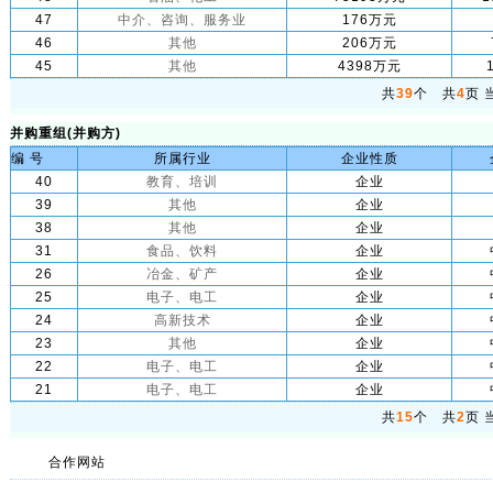
47
中介、咨询、服务业
176万元
46
其他
206万元
45
其他
4398万元
共
39
个 共
4
页 
并购重组(并购方)
编 号
所属行业
企业性质
40
教育、培训
企业
39
其他
企业
38
其他
企业
31
食品、饮料
企业
26
冶金、矿产
企业
25
电子、电工
企业
24
高新技术
企业
23
其他
企业
22
电子、电工
企业
21
电子、电工
企业
共
15
个 共
2
页 
合作网站