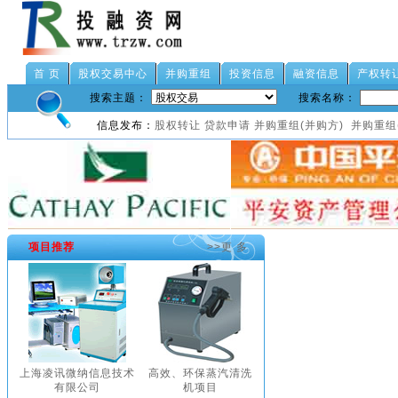
首 页
股权交易中心
并购重组
投资信息
融资信息
产权转
搜索主题：
搜索名称：
信息发布：
股权转让
贷款申请
并购重组(并购方)
并购重组
项目推荐
>>更 多
上海凌讯微纳信息技术
高效、环保蒸汽清洗
有限公司
机项目