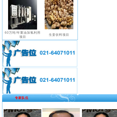
60万吨/年重油加氢利用
生姜饮料项目
项目
邵律
许泽成
邵律
专家队伍
葛欣
谭兆璋
葛欣