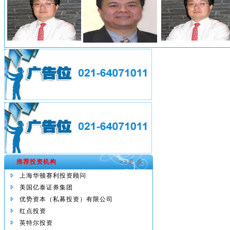
方方
张羽
方方
沈晗耀
阎焱
沈晗耀
推荐投资机构
>>更 多
上海华顿赛利投资顾问
美国亿泰证券集团
沈超
沈超
优势资本（私募投资）有限公司
红点投资
英特尔投资